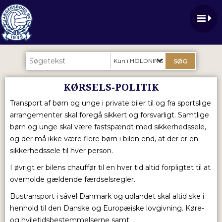
Kun i HOLDNINGER OG POLITIKKER
KØRSELS-POLITIK
Transport af børn og unge i private biler til og fra sportslige
arrangementer skal foregå sikkert og forsvarligt. Samtlige
børn og unge skal være fastspændt med sikkerhedssele,
og der må ikke være flere børn i bilen end, at der er en
sikkerhedssele til hver person.
I øvrigt er bilens chauffør til en hver tid altid forpligtet til at
overholde gældende færdselsregler.
Bustransport i såvel Danmark og udlandet skal altid ske i
henhold til den Danske og Europæiske lovgivning. Køre-
og hviletidsbestemmelserne samt