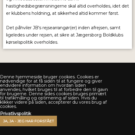
hastighedsbegrænsningerne skal altid overholdes, idet det
er klubbens holdning, at sikkerhed altid kommer først.
Det påhviler JB's rejsearrangør(er) inden afrejsen, samt
ligeledes under rejsen, at sikre at Jægersborg Boldklubs
kørselspolitik overholdes.
Denne hjemmeside bruger cookies. Cookies er
nødvendige for at få siden til at fungere og giver
endvidere information om hvordan siden
anvendes, hvilket bruges til at forbedre den til gavn
for brugerne. Denne sides cookies bruges primært
til trafikmåling og optimering af siden. Hvis du
klikker videre på siden, accepterer du vores brug af
cookies.
Privatlivspolitik
Jægersborg Boldklub C.L. Ibsensvej 70 2820
Gentofte
kontoret@jb-bold.dk