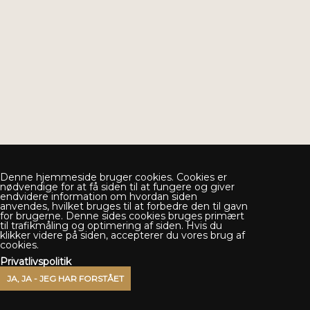
Denne hjemmeside bruger cookies. Cookies er
nødvendige for at få siden til at fungere og giver
endvidere information om hvordan siden
anvendes, hvilket bruges til at forbedre den til gavn
for brugerne. Denne sides cookies bruges primært
til trafikmåling og optimering af siden. Hvis du
klikker videre på siden, accepterer du vores brug af
cookies.
Privatlivspolitik
Jægersborg Boldklub C.L. Ibsensvej 70 2820
Gentofte
kontoret@jb-bold.dk